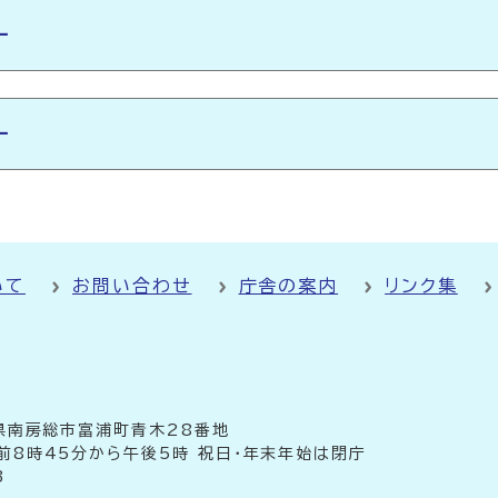
ー
ー
いて
お問い合わせ
庁舎の案内
リンク集
千葉県南房総市富浦町青木28番地
前8時45分から午後5時 祝日・年末年始は閉庁
3