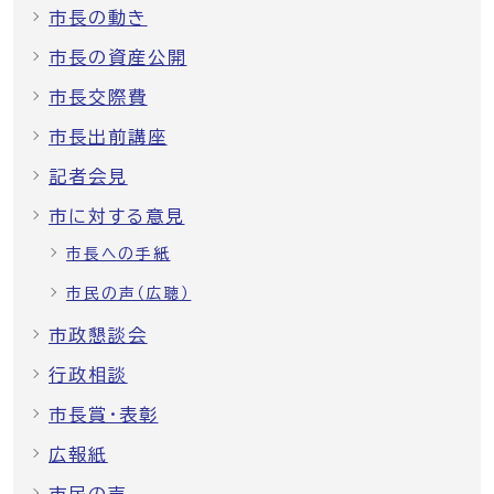
市長の動き
市長の資産公開
市長交際費
市長出前講座
記者会見
市に対する意見
市長への手紙
市民の声（広聴）
市政懇談会
行政相談
市長賞・表彰
広報紙
市民の声