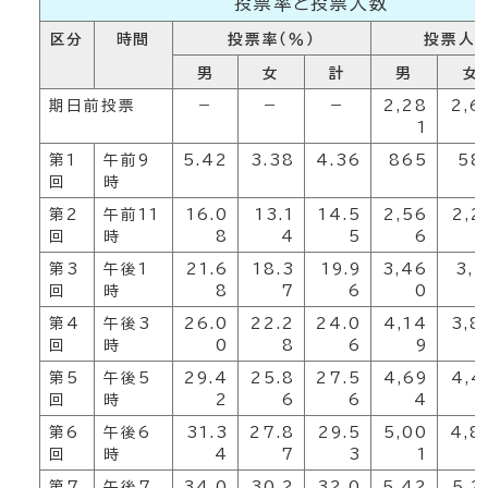
投票率と投票人数
区分
時間
投票率（％）
投票人数
男
女
計
男
女
期日前投票
－
－
－
2,28
2,6
1
第1
午前9
5.42
3.38
4.36
865
58
回
時
第2
午前11
16.0
13.1
14.5
2,56
2,2
回
時
8
4
5
6
第3
午後1
21.6
18.3
19.9
3,46
3,1
回
時
8
7
6
0
第4
午後3
26.0
22.2
24.0
4,14
3,8
回
時
0
8
6
9
第5
午後5
29.4
25.8
27.5
4,69
4,4
回
時
2
6
6
4
第6
午後6
31.3
27.8
29.5
5,00
4,8
回
時
4
7
3
1
第7
午後7
34.0
30.2
32.0
5,42
5,2