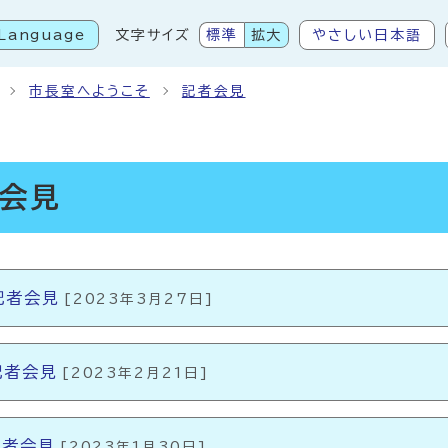
Language
文字サイズ
標準
拡大
やさしい日本語
こから本文です
市長室へようこそ
記者会見
者会見
記者会見
[2023年3月27日]
記者会見
[2023年2月21日]
記者会見
[2023年1月30日]