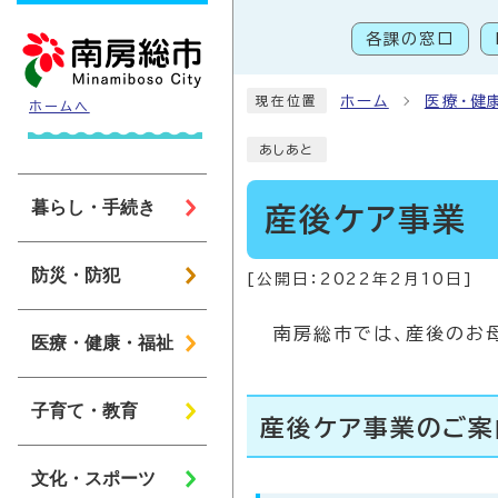
ページの先頭です
各課の窓口
こ
ホーム
医療・健
現在位置
ホームへ
あしあと
暮らし・手続き
産後ケア事業
防災・防犯
[公開日：
2022年2月10日
]
南房総市では、産後のお
医療・健康・福祉
子育て・教育
産後ケア事業のご案
文化・スポーツ