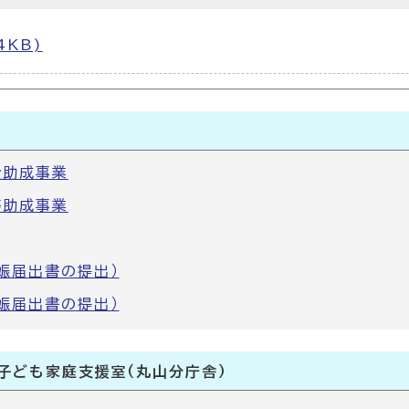
4KB)
費助成事業
等助成事業
娠届出書の提出）
娠届出書の提出）
子ども家庭支援室（丸山分庁舎）