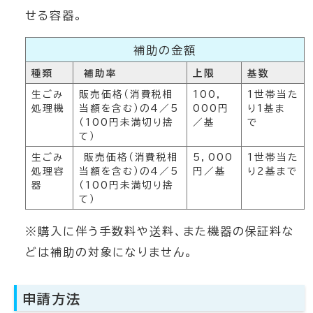
せる容器。
補助の金額
種類
補助率
上限
基数
生ごみ
販売価格（消費税相
100，
1世帯当た
処理機
当額を含む）の4／5
000円
り1基ま
（100円未満切り捨
／基
で
て）
生ごみ
販売価格（消費税相
5，000
1世帯当た
処理容
当額を含む）の4／5
円／基
り2基まで
器
（100円未満切り捨
て）
※購入に伴う手数料や送料、また機器の保証料な
どは補助の対象になりません。
申請方法