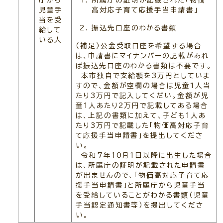
庁から
所属庁の証明が記載された「物価
児童手
高対応子育て応援手当申請書」
当を受
振込先口座のわかる書類
給して
いる人
（補足）公金受取口座を希望する場合
は、申請書にマイナンバーの記載があれ
ば振込先口座のわかる書類は不要です。
本市独自で支給額を3万円としていま
すので、金額が空欄の場合は児童1人当
たり3万円で記入してくだい。金額が児
童1人あたり2万円で記載してある場合
は、上記の書類に加えて、子ども1人あ
たり3万円で記載した「物価高対応子育
て応援手当申請書」を提出してくださ
い。
令和7年10月1日以降に出生した場合
は、所属庁の証明が記載された申請書
が出ませんので、「物価高対応子育て応
援手当申請書」と所属庁から児童手当
を受給していることがわかる書類（児童
手当認定通知書等）を提出してくださ
い。