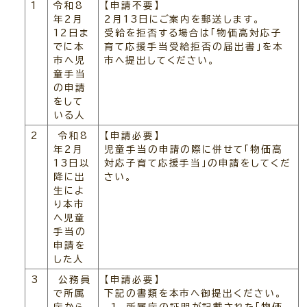
1
令和8
【申請不要】
年2月
2月13日にご案内を郵送します。
12日ま
受給を拒否する場合は「物価高対応子
でに本
育て応援手当受給拒否の届出書」を本
市へ児
市へ提出してください。
童手当
の申請
をして
いる人
2
令和8
【申請必要】
年2月
児童手当の申請の際に併せて「物価高
13日以
対応子育て応援手当」の申請をしてくだ
降に出
さい。
生によ
り本市
へ児童
手当の
申請を
した人
3
公務員
【申請必要】
で所属
下記の書類を本市へ御提出ください。