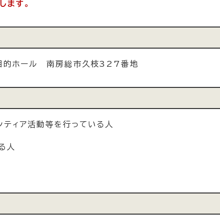
します。
目的ホール 南房総市久枝327番地
ンティア活動等を行っている人
る人