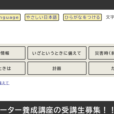
文
nguage
やさしい日本語
ひらがなをつける
急情報
いざというときに備えて
災害時（
ときは
計画
備えて
ネーター養成講座の受講生募集！