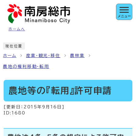
ページの先頭です
メニュー
ホームへ
ここから本文です
現在位置
ホーム
産業・観光・移住
農林業
農地の権利移動・転用
農地等の『転用』許可申請
[更新日：
2015年9月16日
]
ID:1680