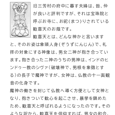
旧三芳村の府中に暮す夫婦は、皆、仲
が良いと評判ですが、それは宝珠院と
呼ぶお寺に、お祀(まつ)りされている
歓喜天のお蔭です。
歓喜天とは、どんな神かと言います
と、そのお姿は象頭人身(ぞうずにんじん)で、礼
拝の対象にする神像は、男女二神が抱き合ってい
ます。抱き合った二神のうちの男神は、インドのヒ
ンドゥー教のシヴァ（破壊神で、男根を象徴とす
る）の長子で魔神ですが、女神は、仏教の十一面観
音の化身です。
魔神の働きを封じて仏教へ導く方便として女神と
なり、抱きついて歓心を起こさせ、暴挙を鎮めた
ため、歓喜天と呼ばれるようになったのです。その
ような訳から、歓喜天を信仰すれば、男女の和合、