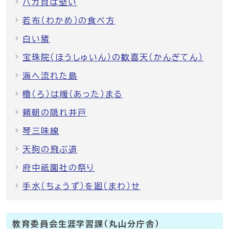
バカ貝は堅い
若布（わかめ）の食べ方
白い猪
宝珠院（ほうしゅいん）の歓喜天（かんぎてん）
海へ流れた島
櫓（ろ）は暖（あった）まる
頼朝の隠れ井戸
琴三味線
天狗の飛ぶ道
府中祇園社の祭り
手水（ちょうず）を廻（まわ）せ
教育委員会生涯学習課（丸山分庁舎）