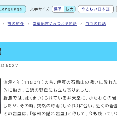
Language
文字サイズ
標準
拡大
やさしい日本語
こから本文です
市の紹介
南房総市にまつわる民話
白浜の民話
屋
ID:5027
治承4年（1180年）の昔、伊豆の石橋山の戦いに敗
的に動き、白浜の野島にも立ち寄りました。
野島では、祀（まつ）られている弁天堂に、かたわらの岩
したが、その時、突然の時雨（しぐれ）に合い、近くの岩
その岩屋は、「頼朝の隠れ岩屋」と称して、今も残って