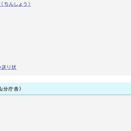
（ちんしょう）
の送り状
山分庁舎）