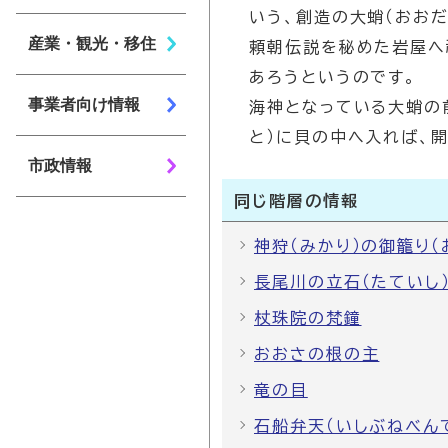
いう、創造の大蛸（おお
産業・観光・移住
頼朝伝説を秘めた岩屋へ
あろうというのです。
事業者向け情報
海神となっている大蛸の
と）に貝の中へ入れば、
市政情報
同じ階層の情報
神狩（みかり）の御籠り（
長尾川の立石（たていし
杖珠院の梵鐘
おおさの根の主
竜の目
石船弁天（いしぶねべん