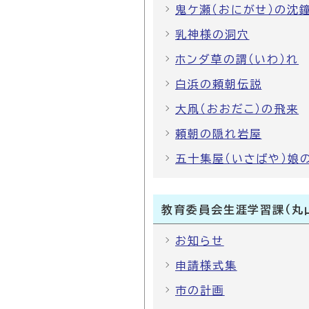
鬼ケ瀬（おにがせ）の沈鐘
乳神様の洞穴
ホンダ草の謂（いわ）れ
白浜の頼朝伝説
大凧（おおだこ）の飛来
頼朝の隠れ岩屋
五十集屋（いさばや）娘
教育委員会生涯学習課（丸
お知らせ
申請様式集
市の計画