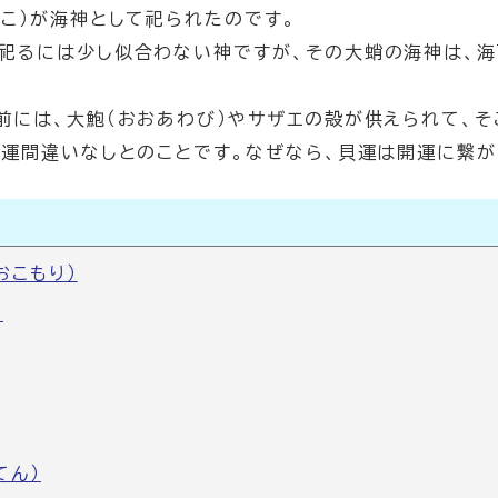
だこ）が海神として祀られたのです。
祀るには少し似合わない神ですが、その大蛸の海神は、海
前には、大鮑（おおあわび）やサザエの殻が供えられて、そ
開運間違いなしとのことです。なぜなら、貝運は開運に繋が
おこもり）
）
てん）