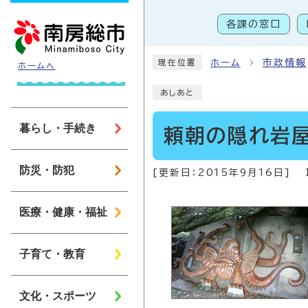
ページの先頭です
各課の窓口
こ
ホーム
市政情報
現在位置
ホームへ
あしあと
暮らし・手続き
頼朝の隠れ岩
防災・防犯
[更新日：
2015年9月16日
]
医療・健康・福祉
子育て・教育
文化・スポーツ