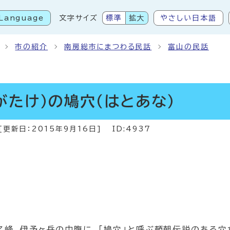
Language
文字サイズ
標準
拡大
やさしい日本語
こから本文です
市の紹介
南房総市にまつわる民話
富山の民話
がたけ）の鳩穴（はとあな）
[更新日：
2015年9月16日
]
ID:4937
名峰、伊予ヶ岳の中腹に、「鳩穴」と呼ぶ頼朝伝説のある穴