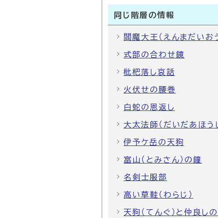
同じ階層の情報
閻魔大王（えんまだいお
式部の合わせ鏡
枇杷落し哀話
火伏せの腰巻
白蛇の恩返し
大太法師（だいだあほう
伊予ケ岳の天狗
富山（とみさん）の鐘
名剣士服部
高い草鞋（わらじ）
天狗（てんぐ）と仲良し