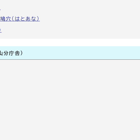
戸
鳩穴（はとあな）
）
山分庁舎）