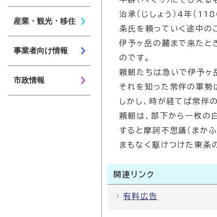
治承（じしょう）4年（1
産業・観光・移住
条氏を頼っていく途中の
伊予ヶ岳の麓まで来たと
事業者向け情報
のです。
頼朝たちは急いで伊予ヶ
市政情報
それを知った常伴の軍勢
しかし、時が経てば常伴
頼朝は、部下から一枚の
すると摩訶不思議（まか
まもなく駆けつけた東条
関連リンク
有料広告