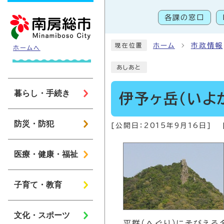
ページの先頭です
各課の窓口
こ
ホーム
市政情報
現在位置
ホームへ
あしあと
暮らし・手続き
伊予ヶ岳（いよ
防災・防犯
[公開日：
2015年9月16日
]
医療・健康・福祉
子育て・教育
文化・スポーツ
平群（へぐり）にそびえる