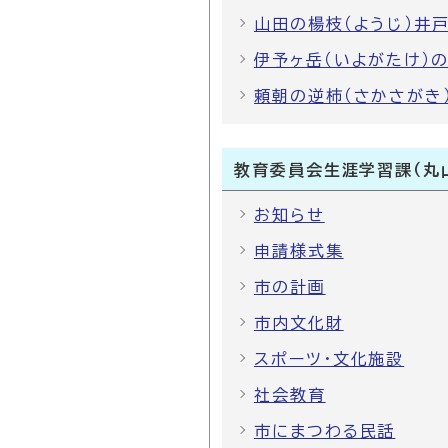
山田の楊枝（ようじ）井
伊予ヶ岳（いよがたけ）の
頼朝の逆柿（さかさがき
教育委員会生涯学習課（丸
お知らせ
申請様式集
市の計画
市内文化財
スポーツ・文化施設
社会教育
市にまつわる民話