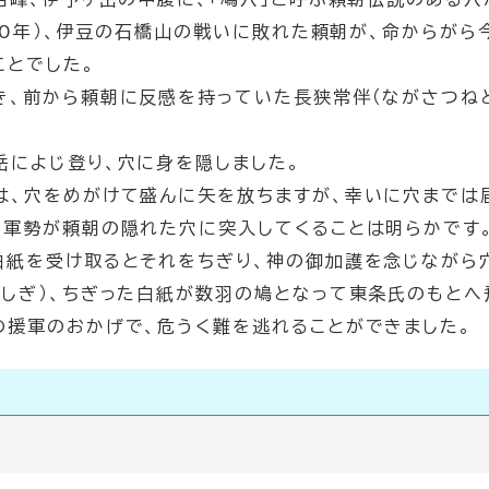
180年）、伊豆の石橋山の戦いに敗れた頼朝が、命からが
ことでした。
き、前から頼朝に反感を持っていた長狭常伴（ながさつね
岳によじ登り、穴に身を隠しました。
は、穴をめがけて盛んに矢を放ちますが、幸いに穴までは
の軍勢が頼朝の隠れた穴に突入してくることは明らかです
白紙を受け取るとそれをちぎり、神の御加護を念じながら
ふしぎ）、ちぎった白紙が数羽の鳩となって東条氏のもとへ
の援軍のおかげで、危うく難を逃れることができました。