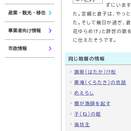
ずにいます
産業・観光・移住
た。定綱と倉子は、やっ
た。そして幾日か過ぎ、
事業者向け情報
花ゆらめけ」と辞世の歌
に仕えたそうです。
市政情報
同じ階層の情報
旗掛（はたか）け松
黒滝（くろたき）の悲話
めえろし
狸が漁師を起す
子（ね）の姫
海坊主