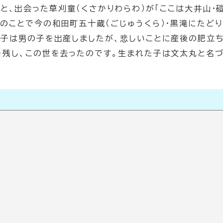
と、出会った草刈童（くさかりわらわ）が「ここは大井山・
とのことで今の和田町五十蔵（ごじゅうくら）・黒滝にたど
倉子は男の子を出産しましたが、悲しいことに産後の肥立
を残し、この世を去ったのです。生まれた子は文太丸と名