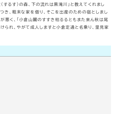
磑（するす）の森、下の流れは黒滝川」と教えてくれまし
りつき、粗末な家を借り、そこを出産のための宿としまし
ちが悪く、「小倉山麓のすすき枯るるともまた来ん秋は尾
づけられ、やがて成人しますと小倉定通と名乗り、里見家