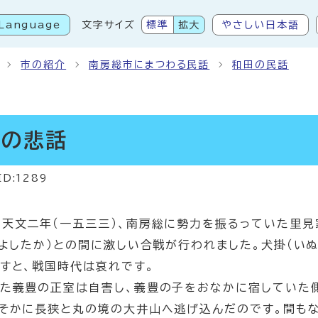
Language
文字サイズ
標準
拡大
やさしい日本語
こから本文です
市の紹介
南房総市にまつわる民話
和田の民話
）の悲話
ID:1289
天文二年（一五三三）、南房総に勢力を振るっていた里見
（よしたか）との間に激しい合戦が行われました。犬掛（い
すと、戦国時代は哀れです。
た義豊の正室は自害し、義豊の子をおなかに宿していた側
そかに長狭と丸の境の大井山へ逃げ込んだのです。間もな