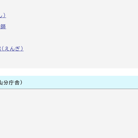
し）
薬師
（えんぎ）
山分庁舎）