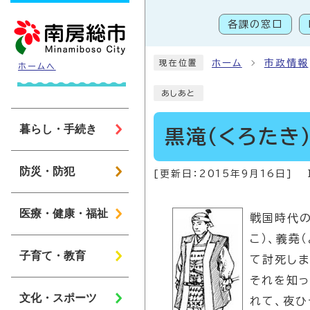
ページの先頭です
各課の窓口
こ
ホーム
市政情報
現在位置
ホームへ
あしあと
暮らし・手続き
黒滝（くろたき
防災・防犯
[更新日：
2015年9月16日
]
医療・健康・福祉
戦国時代の
こ）、義堯
子育て・教育
て討死しま
それを知っ
文化・スポーツ
れて、夜ひ