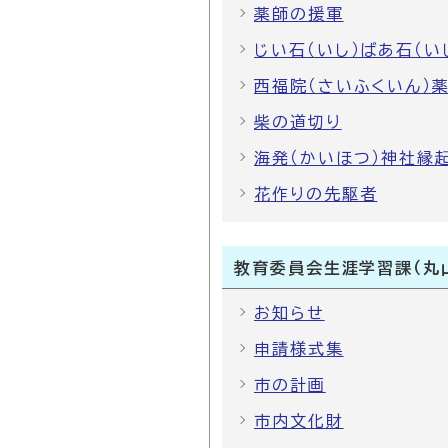
薬師の援軍
じい石（いし）ばあ石（い
西福院（さいふくいん）
柴の道切り
海発（かいほつ）神社縁起
花作りの先駆者
教育委員会生涯学習課（丸
お知らせ
申請様式集
市の計画
市内文化財