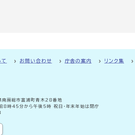
いて
お問い合わせ
庁舎の案内
リンク集
千葉県南房総市富浦町青木28番地
前8時45分から午後5時 祝日・年末年始は閉庁
3