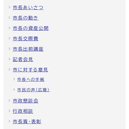
市長あいさつ
市長の動き
市長の資産公開
市長交際費
市長出前講座
記者会見
市に対する意見
市長への手紙
市民の声（広聴）
市政懇談会
行政相談
市長賞・表彰