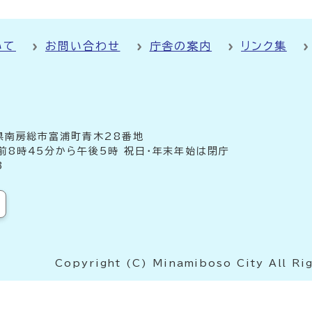
いて
お問い合わせ
庁舎の案内
リンク集
千葉県南房総市富浦町青木28番地
前8時45分から午後5時 祝日・年末年始は閉庁
3
Copyright (C) Minamiboso City All Ri