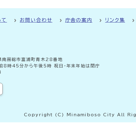
いて
お問い合わせ
庁舎の案内
リンク集
千葉県南房総市富浦町青木28番地
前8時45分から午後5時 祝日・年末年始は閉庁
3
Copyright (C) Minamiboso City All Ri