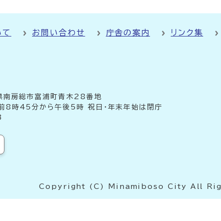
いて
お問い合わせ
庁舎の案内
リンク集
千葉県南房総市富浦町青木28番地
前8時45分から午後5時 祝日・年末年始は閉庁
3
Copyright (C) Minamiboso City All Ri