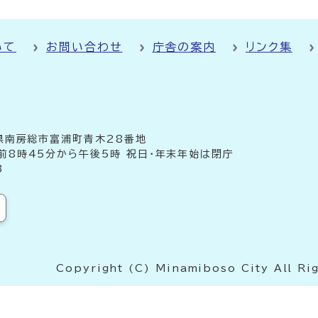
いて
お問い合わせ
庁舎の案内
リンク集
千葉県南房総市富浦町青木28番地
前8時45分から午後5時 祝日・年末年始は閉庁
3
Copyright (C) Minamiboso City All Ri