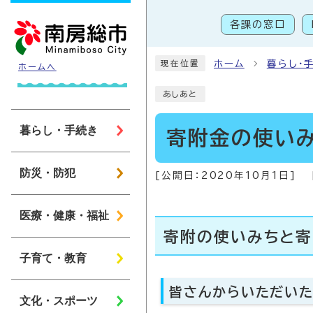
ページの先頭です
各課の窓口
こ
ホーム
暮らし・
現在位置
ホームへ
あしあと
暮らし・手続き
寄附金の使い
防災・防犯
[公開日：
2020年10月1日
]
医療・健康・福祉
寄附の使いみちと寄
子育て・教育
皆さんからいただい
文化・スポーツ