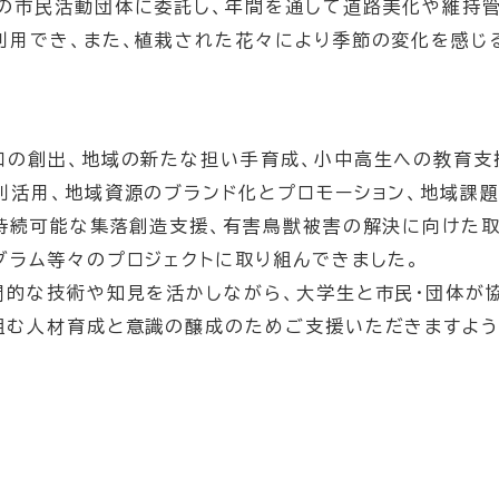
の市民活動団体に委託し、年間を通して道路美化や維持管
利用でき、また、植栽された花々により季節の変化を感じ
口の創出、地域の新たな担い手育成、小中高生への教育支
利活用、地域資源のブランド化とプロモーション、地域課
、持続可能な集落創造支援、有害鳥獣被害の解決に向けた
グラム等々のプロジェクトに取り組んできました。
門的な技術や知見を活かしながら、大学生と市民・団体が
組む人材育成と意識の醸成のためご支援いただきますよ