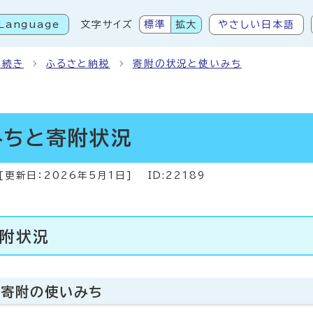
Language
文字サイズ
標準
拡大
やさしい日本語
こから本文です
手続き
ふるさと納税
寄附の状況と使いみち
みちと寄附状況
[更新日：
2026年5月1日
]
ID:22189
附状況
た寄附の使いみち