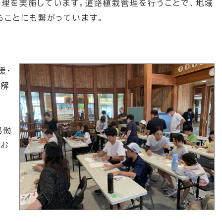
理を実施しています。道路植栽管理を行うことで、地域
ることにも繋がっています。
援・
題解
取
協働
うお