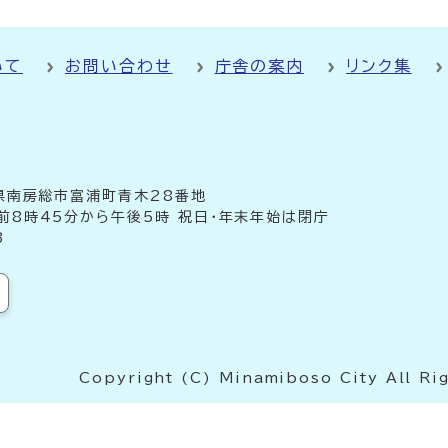
いて
お問い合わせ
庁舎の案内
リンク集
千葉県南房総市富浦町青木28番地
前8時45分から午後5時 祝日・年末年始は閉庁
3
Copyright (C) Minamiboso City All Ri